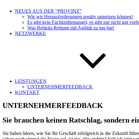
NEUES AUS DER “PROVINZ”
Wie wir Herausforderungen positiv umsetzen können!
Es gibt kein Fachkräftemangel, es gibt nur nicht gut vor
Was Rehkitz-Rettung mit Agilität zu tun hat!
NETZWERKE
LEISTUNGEN
UNTERNEHMERFEEDBACK
KONTAKT
UNTERNEHMERFEEDBACK
Sie brauchen keinen Ratschlag, sondern ei
Sie haben Ideen, wie Sie Ihr Geschäft erfolgreich in die Zukunft füh
schon noch einmal die Frage auf, ist das alles richtig? Soll ich jetzt