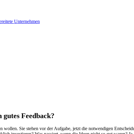
bereitete Unternehmen
n gutes Feedback?
ren wollen. Sie stehen vor der Aufgabe, jetzt die notwendigen Entschei
 wirklich investieren? Was passiert, wenn die Ideen nicht so gut waren? 