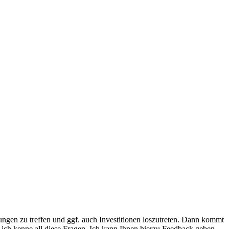
dungen zu treffen und ggf. auch Investitionen loszutreten. Dann kommt
Ja, ich kenne all diese Fragen. Ich kann Ihnen hierzu Feedback geben.