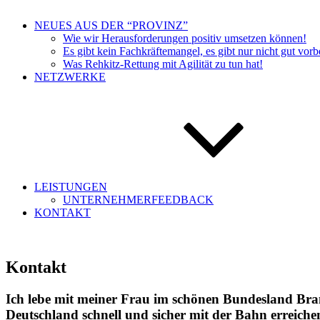
NEUES AUS DER “PROVINZ”
Wie wir Herausforderungen positiv umsetzen können!
Es gibt kein Fachkräftemangel, es gibt nur nicht gut vor
Was Rehkitz-Rettung mit Agilität zu tun hat!
NETZWERKE
LEISTUNGEN
UNTERNEHMERFEEDBACK
KONTAKT
Kontakt
Ich lebe mit meiner Frau im schönen Bundesland Brande
Deutschland schnell und sicher mit der Bahn erreich